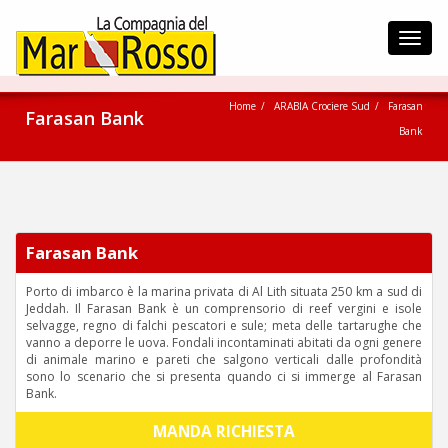
Toggl
navig
Home
ARABIA Crociere Sud
Farasan
Farasan Bank
Bank
Farasan Bank
Porto di imbarco è la marina privata di Al Lith situata 250 km a sud di
Jeddah. Il Farasan Bank è un comprensorio di reef vergini e isole
selvagge, regno di falchi pescatori e sule; meta delle tartarughe che
vanno a deporre le uova. Fondali incontaminati abitati da ogni genere
di animale marino e pareti che salgono verticali dalle profondità
sono lo scenario che si presenta quando ci si immerge al Farasan
Bank.
MANDA RICHIESTA