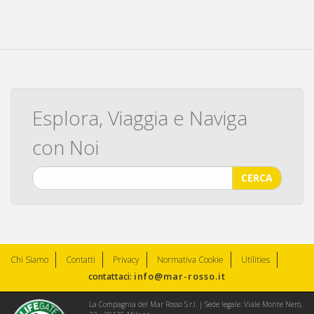
Esplora, Viaggia e Naviga
con Noi
CERCA
Chi Siamo
Contatti
Privacy
Normativa Cookie
Utilities
info@mar-rosso.it
contattaci:
La Compagnia del Mar Rosso S.r.l. | Sede legale: Viale Monte Nero,