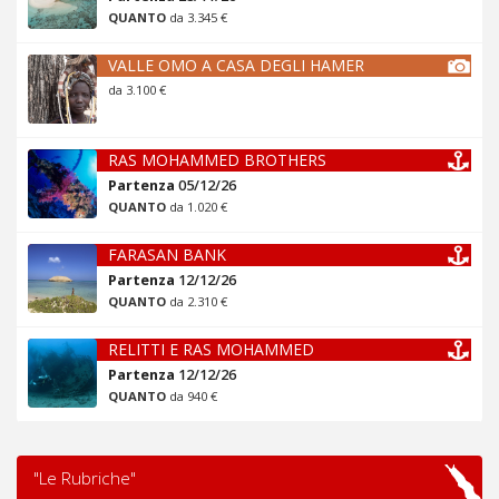
QUANTO
da 3.345 €
VALLE OMO A CASA DEGLI HAMER
da 3.100 €
RAS MOHAMMED BROTHERS
Partenza
05/12/26
QUANTO
da 1.020 €
FARASAN BANK
Partenza
12/12/26
QUANTO
da 2.310 €
RELITTI E RAS MOHAMMED
Partenza
12/12/26
QUANTO
da 940 €
"Le Rubriche"