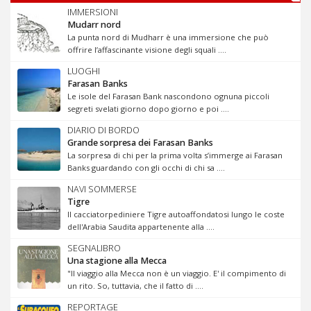
IMMERSIONI
Mudarr nord
La punta nord di Mudharr è una immersione che può
offrire l’affascinante visione degli squali ....
LUOGHI
Farasan Banks
Le isole del Farasan Bank nascondono ognuna piccoli
segreti svelati giorno dopo giorno e poi ....
DIARIO DI BORDO
Grande sorpresa dei Farasan Banks
La sorpresa di chi per la prima volta s’immerge ai Farasan
Banks guardando con gli occhi di chi sa ....
NAVI SOMMERSE
Tigre
Il cacciatorpediniere Tigre autoaffondatosi lungo le coste
dell'Arabia Saudita appartenente alla ....
SEGNALIBRO
Una stagione alla Mecca
"Il viaggio alla Mecca non è un viaggio. E' il compimento di
un rito. So, tuttavia, che il fatto di ....
REPORTAGE