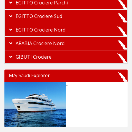
EGITTO Crociere Parchi
EGITTO Crociere Sud
EGITTO Crociere Nord
ARABIA Crociere Nord
GIBUTI Crociere
M/y Saudi Explorer
....