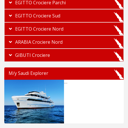
EGITTO Crociere Parchi
EGITTO Crociere Sud
EGITTO Crociere Nord
ARABIA Crociere Nord
GIBUTI Crociere
M/y Saudi Explorer
....