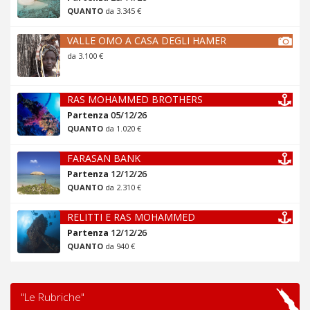
QUANTO
da 3.345 €
VALLE OMO A CASA DEGLI HAMER
da 3.100 €
RAS MOHAMMED BROTHERS
Partenza
05/12/26
QUANTO
da 1.020 €
FARASAN BANK
Partenza
12/12/26
QUANTO
da 2.310 €
RELITTI E RAS MOHAMMED
Partenza
12/12/26
QUANTO
da 940 €
"Le Rubriche"