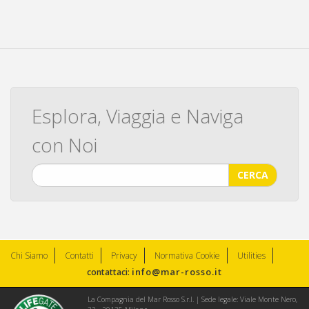
Esplora, Viaggia e Naviga
con Noi
CERCA
Chi Siamo
Contatti
Privacy
Normativa Cookie
Utilities
info@mar-rosso.it
contattaci:
La Compagnia del Mar Rosso S.r.l. | Sede legale: Viale Monte Nero,