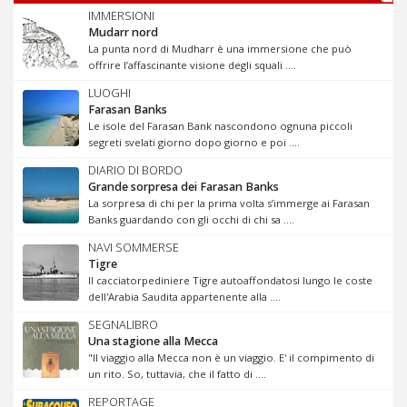
IMMERSIONI
Mudarr nord
La punta nord di Mudharr è una immersione che può
offrire l’affascinante visione degli squali ....
LUOGHI
Farasan Banks
Le isole del Farasan Bank nascondono ognuna piccoli
segreti svelati giorno dopo giorno e poi ....
DIARIO DI BORDO
Grande sorpresa dei Farasan Banks
La sorpresa di chi per la prima volta s’immerge ai Farasan
Banks guardando con gli occhi di chi sa ....
NAVI SOMMERSE
Tigre
Il cacciatorpediniere Tigre autoaffondatosi lungo le coste
dell'Arabia Saudita appartenente alla ....
SEGNALIBRO
Una stagione alla Mecca
"Il viaggio alla Mecca non è un viaggio. E' il compimento di
un rito. So, tuttavia, che il fatto di ....
REPORTAGE