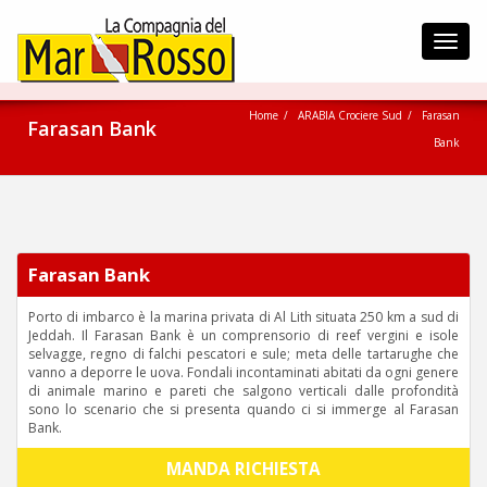
Toggl
navig
Home
ARABIA Crociere Sud
Farasan
Farasan Bank
Bank
Farasan Bank
Porto di imbarco è la marina privata di Al Lith situata 250 km a sud di
Jeddah. Il Farasan Bank è un comprensorio di reef vergini e isole
selvagge, regno di falchi pescatori e sule; meta delle tartarughe che
vanno a deporre le uova. Fondali incontaminati abitati da ogni genere
di animale marino e pareti che salgono verticali dalle profondità
sono lo scenario che si presenta quando ci si immerge al Farasan
Bank.
MANDA RICHIESTA