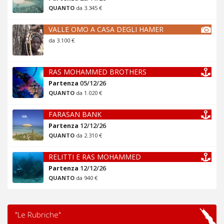
QUANTO
da 3.345 €
VALLE OMO A CASA DEGLI HAMER
da 3.100 €
RAS MOHAMMED BROTHERS
Partenza
05/12/26
QUANTO
da 1.020 €
FARASAN BANK
Partenza
12/12/26
QUANTO
da 2.310 €
RELITTI E RAS MOHAMMED
Partenza
12/12/26
QUANTO
da 940 €
"Le Rubriche"