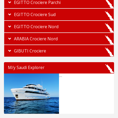
EGITTO Crociere Parchi
EGITTO Crociere Sud
EGITTO Crociere Nord
ARABIA Crociere Nord
GIBUTI Crociere
M/y Saudi Explorer
....