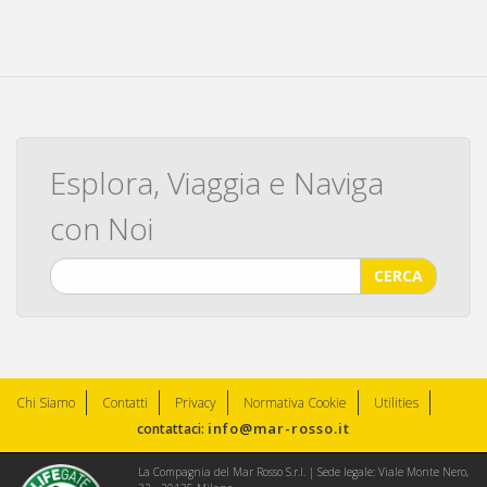
Esplora, Viaggia e Naviga
con Noi
CERCA
Chi Siamo
Contatti
Privacy
Normativa Cookie
Utilities
info@mar-rosso.it
contattaci:
La Compagnia del Mar Rosso S.r.l. | Sede legale: Viale Monte Nero,