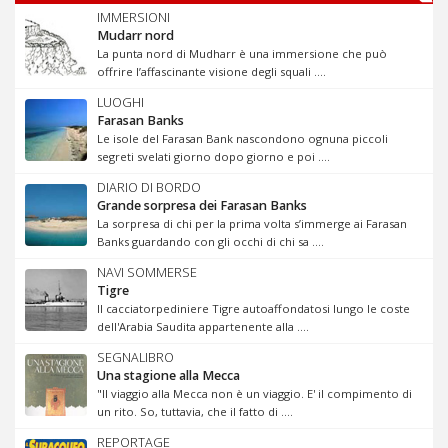
IMMERSIONI
Mudarr nord
La punta nord di Mudharr è una immersione che può
offrire l’affascinante visione degli squali ....
LUOGHI
Farasan Banks
Le isole del Farasan Bank nascondono ognuna piccoli
segreti svelati giorno dopo giorno e poi ....
DIARIO DI BORDO
Grande sorpresa dei Farasan Banks
La sorpresa di chi per la prima volta s’immerge ai Farasan
Banks guardando con gli occhi di chi sa ....
NAVI SOMMERSE
Tigre
Il cacciatorpediniere Tigre autoaffondatosi lungo le coste
dell'Arabia Saudita appartenente alla ....
SEGNALIBRO
Una stagione alla Mecca
"Il viaggio alla Mecca non è un viaggio. E' il compimento di
un rito. So, tuttavia, che il fatto di ....
REPORTAGE