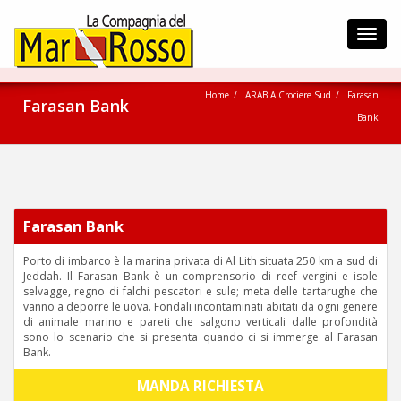
Toggl
navig
Home
ARABIA Crociere Sud
Farasan
Farasan Bank
Bank
Farasan Bank
Porto di imbarco è la marina privata di Al Lith situata 250 km a sud di
Jeddah. Il Farasan Bank è un comprensorio di reef vergini e isole
selvagge, regno di falchi pescatori e sule; meta delle tartarughe che
vanno a deporre le uova. Fondali incontaminati abitati da ogni genere
di animale marino e pareti che salgono verticali dalle profondità
sono lo scenario che si presenta quando ci si immerge al Farasan
Bank.
MANDA RICHIESTA