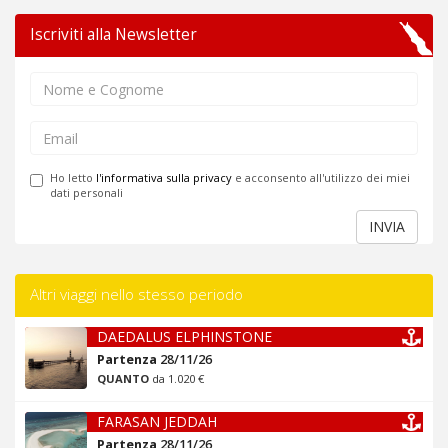
Iscriviti alla Newsletter
Ho letto
l'informativa sulla privacy
e acconsento all'utilizzo dei miei
dati personali
INVIA
Altri viaggi nello stesso periodo
DAEDALUS ELPHINSTONE
Partenza
28/11/26
QUANTO
da 1.020 €
FARASAN JEDDAH
Partenza
28/11/26