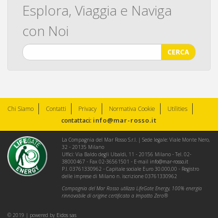
Esplora, Viaggia e Naviga
con Noi
CERCA
Chi Siamo
Contatti
Privacy
Normativa Cookie
Utilities
info@mar-rosso.it
contattaci:
La Compagnia del Mar Rosso S.r.l. | Sede legale: Viale Monte Nero,
32 - 20135 Milano
Uffici: Via Baldo degli Ubaldi, 11 - 20156 Milano - Tel. 02-
38000467 - Fax 02-36561501 - E-mail
info@mar-rosso.it
P.I. 03761330962 - Capitale sociale Euro 30.000,00 - Registro
delle imprese di Milano n. iscrizione 03761330962
Compagnia del Mar Rosso utilizza LifeGate Energy, 100% energia
rinnovabile di origine certificata a Impatto Zero®
© 2019 | powered by
Eidos sas