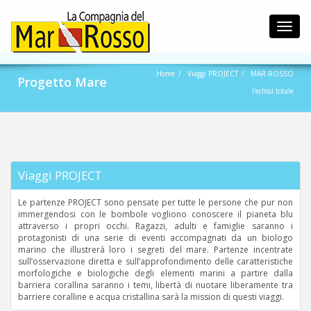
Toggl
navig
Home
Viaggi PROJECT
MAR ROSSO
Progetto Mare
l'eclissi totale
Viaggi PROJECT
Le partenze PROJECT sono pensate per tutte le persone che pur non
immergendosi con le bombole vogliono conoscere il pianeta blu
attraverso i propri occhi. Ragazzi, adulti e famiglie saranno i
protagonisti di una serie di eventi accompagnati da un biologo
marino che illustrerà loro i segreti del mare. Partenze incentrate
sull’osservazione diretta e sull’approfondimento delle caratteristiche
morfologiche e biologiche degli elementi marini a partire dalla
barriera corallina saranno i temi, libertà di nuotare liberamente tra
barriere coralline e acqua cristallina sarà la mission di questi viaggi.