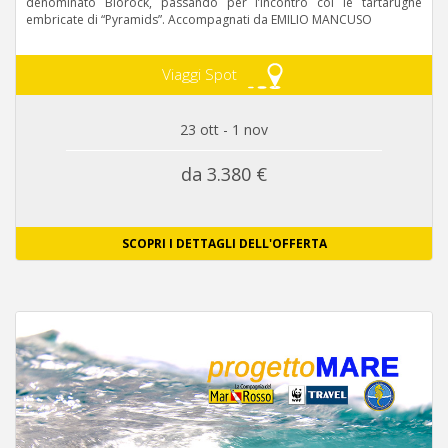
denominato Biorock, passando per l’incontro col le tartarughe
embricate di “Pyramids”. Accompagnati da EMILIO MANCUSO
Viaggi Spot
23 ott - 1 nov
da 3.380 €
SCOPRI I DETTAGLI DELL'OFFERTA