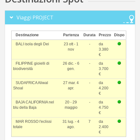
Viaggi PROJECT
Destinazione
Partenza
Durata
Prezzo
Dispo
BALI isola degli Dei
23 ott - 1
-
da
nov
3.380
€
FILIPPINE gioielli di
26 dic. - 6
-
da
biodiversità
gen.
3.700
€
SUDAFRICA Aliwal
27 mar. 4
-
da
Shoal
apr.
4.200
€
BAJA CALIFORNIA nel
20 - 29
-
da
blu della Baja
maggio
4.750
€
MAR ROSSO l'eclissi
31 lug. - 4
7
da
totale
ago.
2.400
€