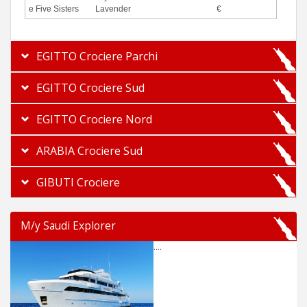
e Five Sisters
Lavender
€
EGITTO Crociere Parchi
EGITTO Crociere Sud
EGITTO Crociere Nord
ARABIA Crociere Sud
GIBUTI Crociere
M/y Saudi Explorer
....