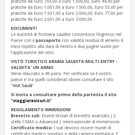
pratiche da Euro 750,00 a Euro 1.000,00, Euro 44,00 per
pratiche da Euro 1.001,00 a Euro 1.500,00, Euro 55,00 per
pratiche da Euro 1.501,00 a Euro 2.000,00; Euro 77,00 per
pratiche da Euro 2.001,00 a Euro 3.000,00
DOCUMENTI
Le Autorità di frontiera saudite consentono l’ingresso nel
Paese con il
passaporto
con validità residua di almeno 6
mesi rispetto alla data di rientro e due pagine vuote per
l'applicazione del visto
VISTO TURISTICO ARABIA SAUDITA MULTI-ENTRY -
VALIDITA' UN ANNO
Viene rilasciato a 49 paesi. Per verificare se il vostro
paese e' tra quelli considerati idonei consultare il sito
"
Visit Saudi
"
Si invita a consultare prima della partenza il sito
"
viaggiaresicuri.it
"
REGOLAMENTO IMMERSIONI
Brevetto sub:
Essere titolari di brevetto avanzato ( 2
stelle CMAS o Advanced ) internazionale di immersione.
Certificato medico:
I sub devono essere muniti di
certificato medico sportivo o della camera iperbarica. E'