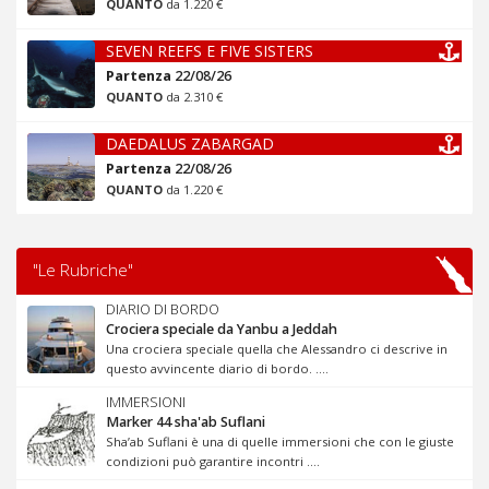
QUANTO
da 1.220 €
SEVEN REEFS E FIVE SISTERS
Partenza
22/08/26
QUANTO
da 2.310 €
DAEDALUS ZABARGAD
Partenza
22/08/26
QUANTO
da 1.220 €
"Le Rubriche"
DIARIO DI BORDO
Crociera speciale da Yanbu a Jeddah
Una crociera speciale quella che Alessandro ci descrive in
questo avvincente diario di bordo. ....
IMMERSIONI
Marker 44 sha'ab Suflani
Sha’ab Suflani è una di quelle immersioni che con le giuste
condizioni può garantire incontri ....