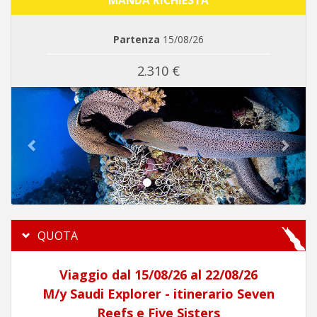
MANDA RICHIESTA
Partenza
15/08/26
2.310 €
Previous
Next
QUOTA
Viaggio dal 15/08/26 al 22/08/26
M/y Saudi Explorer - itinerario Seven
Reefs e Five Sisters