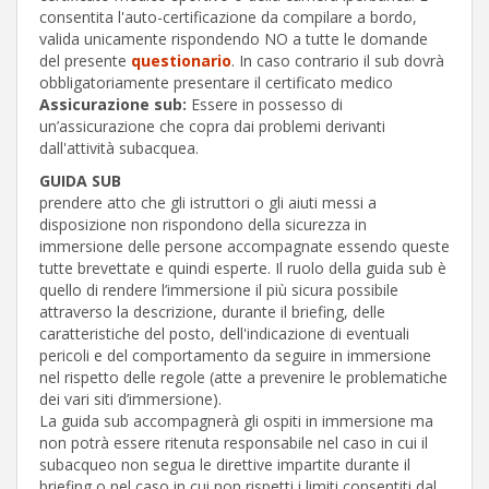
consentita l'auto-certificazione da compilare a bordo,
valida unicamente rispondendo NO a tutte le domande
del presente
questionario
. In caso contrario il sub dovrà
obbligatoriamente presentare il certificato medico
Assicurazione sub:
Essere in possesso di
un’assicurazione che copra dai problemi derivanti
dall'attività subacquea.
GUIDA SUB
prendere atto che gli istruttori o gli aiuti messi a
disposizione non rispondono della sicurezza in
immersione delle persone accompagnate essendo queste
tutte brevettate e quindi esperte. Il ruolo della guida sub è
quello di rendere l’immersione il più sicura possibile
attraverso la descrizione, durante il briefing, delle
caratteristiche del posto, dell'indicazione di eventuali
pericoli e del comportamento da seguire in immersione
nel rispetto delle regole (atte a prevenire le problematiche
dei vari siti d’immersione).
La guida sub accompagnerà gli ospiti in immersione ma
non potrà essere ritenuta responsabile nel caso in cui il
subacqueo non segua le direttive impartite durante il
briefing o nel caso in cui non rispetti i limiti consentiti dal