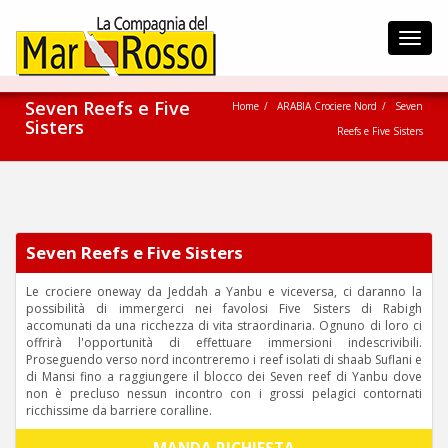
Toggl
navig
Seven Reefs e Five
Home
ARABIA Crociere Nord
Seven
Sisters
Reefs e Five Sisters
Seven Reefs e Five Sisters
Le crociere oneway da Jeddah a Yanbu e viceversa, ci daranno la
possibilità di immergerci nei favolosi Five Sisters di Rabigh
accomunati da una ricchezza di vita straordinaria. Ognuno di loro ci
offrirà l'opportunità di effettuare immersioni indescrivibili.
Proseguendo verso nord incontreremo i reef isolati di shaab Suflani e
di Mansi fino a raggiungere il blocco dei Seven reef di Yanbu dove
non è precluso nessun incontro con i grossi pelagici contornati
ricchissime da barriere coralline.