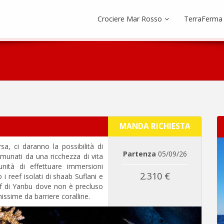
Crociere Mar Rosso
TerraFerma
MANDA RICHIESTA
, ci daranno la possibilità di
Partenza
05/09/26
omunati da una ricchezza di vita
tunità di effettuare immersioni
2.310 €
i reef isolati di shaab Suflani e
ef di Yanbu dove non è precluso
hissime da barriere coralline.
Next