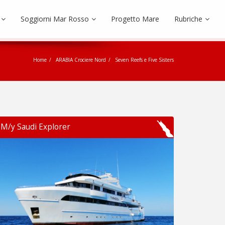
Soggiorni Mar Rosso
Progetto Mare
Rubriche
Home
ARABIA Crociere Nord
Seven Reefs e Five Sisters
M/y Saudi Explorer