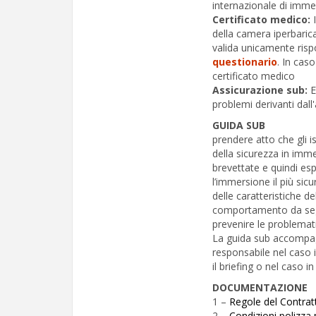
internazionale di imme
Certificato medico:
I
della camera iperbarica
valida unicamente ris
questionario
. In cas
certificato medico
Assicurazione sub:
E
problemi derivanti dall
GUIDA SUB
prendere atto che gli i
della sicurezza in im
brevettate e quindi esp
l’immersione il più sicu
delle caratteristiche de
comportamento da segui
prevenire le problemati
La guida sub accompag
responsabile nel caso i
il briefing o nel caso in
DOCUMENTAZIONE
1 –
Regole del Contrat
2 –
Condizioni polizza