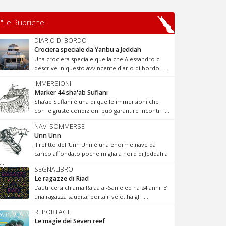
"Le Rubriche"
DIARIO DI BORDO
Crociera speciale da Yanbu a Jeddah
Una crociera speciale quella che Alessandro ci
descrive in questo avvincente diario di bordo. ....
IMMERSIONI
Marker 44 sha'ab Suflani
Sha’ab Suflani è una di quelle immersioni che
con le giuste condizioni può garantire incontri ....
NAVI SOMMERSE
Unn Unn
Il relitto dell’Unn Unn è una enorme nave da
carico affondato poche miglia a nord di Jeddah a
...
SEGNALIBRO
Le ragazze di Riad
L’autrice si chiama Rajaa al-Sanie ed ha 24 anni. E’
una ragazza saudita, porta il velo, ha gli ....
REPORTAGE
Le magie dei Seven reef