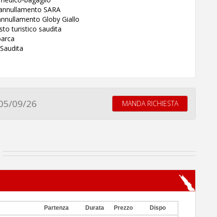
a annullamento SARA
annullamento Globy Giallo
sto turistico saudita
barca
 Saudita
05/09/26
MANDA RICHIESTA
Partenza
Durata
Prezzo
Dispo