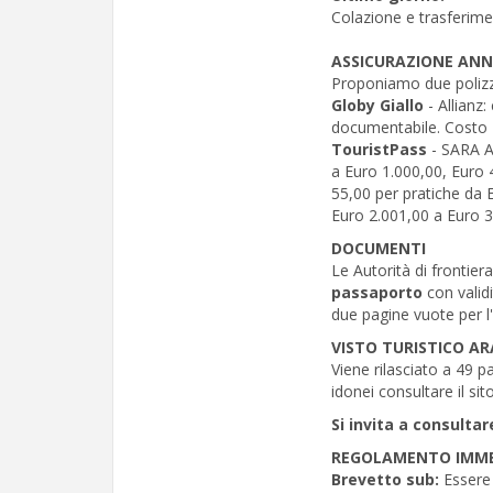
Colazione e trasferiment
ASSICURAZIONE AN
Proponiamo due polizze
Globy Giallo
- Allianz
documentabile. Costo 
TouristPass
- SARA As
a Euro 1.000,00, Euro 
55,00 per pratiche da 
Euro 2.001,00 a Euro 
DOCUMENTI
Le Autorità di frontier
passaporto
con validi
due pagine vuote per l'
VISTO TURISTICO AR
Viene rilasciato a 49 pa
idonei consultare il sit
Si invita a consultar
REGOLAMENTO IMME
Brevetto sub:
Essere 