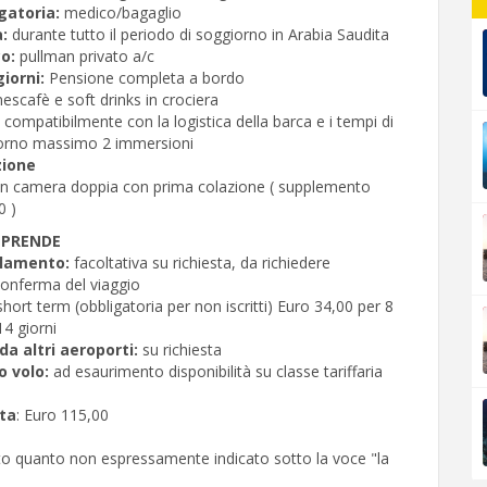
gatoria:
medico/bagaglio
:
durante tutto il periodo di soggiorno in Arabia Saudita
co:
pullman privato a/c
giorni:
Pensione completa a bordo
nescafè e soft drinks in crociera
te compatibilmente con la logistica della barca e i tempi di
iorno massimo 2 immersioni
zione
in camera doppia con prima colazione ( supplemento
0 )
MPRENDE
llamento:
facoltativa su richiesta, da richiedere
conferma del viaggio
 short term (obbligatoria per non iscritti) Euro 34,00 per 8
14 giorni
a altri aeroporti:
su richiesta
o volo:
ad esaurimento disponibilità su classe tariffaria
ita
: Euro 115,00
to quanto non espressamente indicato sotto la voce "la