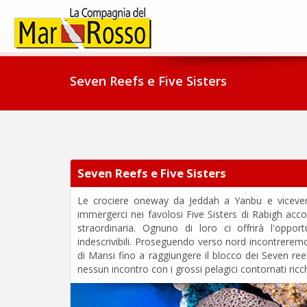
Seven Reefs e Five Sisters
Seven Reefs e Five Sisters
Le crociere oneway da Jeddah a Yanbu e viceversa
immergerci nei favolosi Five Sisters di Rabigh acc
straordinaria. Ognuno di loro ci offrirà l'oppor
indescrivibili. Proseguendo verso nord incontreremo 
di Mansi fino a raggiungere il blocco dei Seven re
nessun incontro con i grossi pelagici contornati ricc
Previous