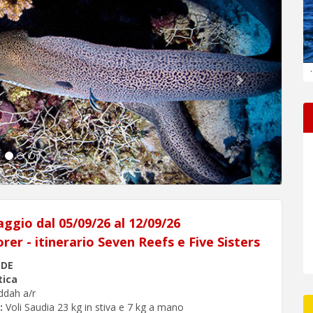
.
aggio dal 05/09/26 al 12/09/26
rer - itinerario Seven Reefs e Five Sisters
NDE
tica
eddah a/r
:
Voli Saudia 23 kg in stiva e 7 kg a mano