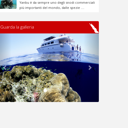
Yanbu è da sempre uno degli snodi commerciali
più importanti del mondo, dalle spezie ....
Guarda la galleria
Previous
Next