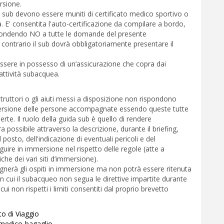
rsione.
 sub devono essere muniti di certificato medico sportivo o
. E' consentita l'auto-certificazione da compilare a bordo,
pondendo NO a tutte le domande del presente
o contrario il sub dovrà obbligatoriamente presentare il
ssere in possesso di un’assicurazione che copra dai
'attività subacquea.
struttori o gli aiuti messi a disposizione non rispondono
mersione delle persone accompagnate essendo queste tutte
erte. Il ruolo della guida sub è quello di rendere
ra possibile attraverso la descrizione, durante il briefing,
l posto, dell'indicazione di eventuali pericoli e del
re in immersione nel rispetto delle regole (atte a
che dei vari siti d’immersione).
nerà gli ospiti in immersione ma non potrà essere ritenuta
n cui il subacqueo non segua le direttive impartite durante
 cui non rispetti i limiti consentiti dal proprio brevetto
to di Viaggio
 medico-bagaglio