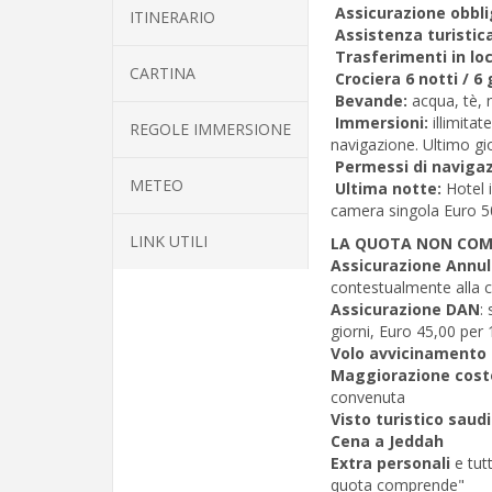
Assicurazione obbli
ITINERARIO
Assistenza turistica
Trasferimenti in lo
CARTINA
Crociera 6 notti / 6 
Bevande:
acqua, tè, 
Immersioni:
illimita
REGOLE IMMERSIONE
navigazione. Ultimo g
Permessi di naviga
METEO
Ultima notte:
Hotel 
camera singola Euro 5
LINK UTILI
LA QUOTA NON CO
Assicurazione Annu
contestualmente alla 
Assicurazione DAN
:
giorni, Euro 45,00 per 
Volo avvicinamento d
Maggiorazione cost
convenuta
Visto turistico saud
Cena a Jeddah
Extra personali
e tut
quota comprende"