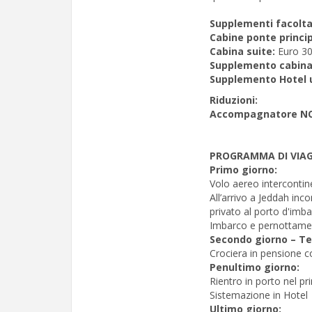
Supplementi facoltat
Cabine ponte princip
Cabina suite:
Euro 30
Supplemento cabina
Supplemento Hotel u
Riduzioni:
Accompagnatore NO
PROGRAMMA DI VIAG
Primo giorno:
Volo aereo intercontine
All’arrivo a Jeddah inc
privato al porto d'imb
Imbarco e pernottame
Secondo giorno – Te
Crociera in pensione c
Penultimo giorno:
Rientro in porto nel p
Sistemazione in Hotel
Ultimo giorno: