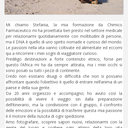
Mi chiamo Stefania, la mia formazione da Chimico
Farmaceutico mi ha proiettata ben presto nel settore medicale
per relazionarmi quotidianamente con moltitudini di persone,
ma il DNA è quello di uno spirito nomade e curioso del mondo.
Le passioni nella vita vanno coltivate ed alimentate ed eccomi
qui a rincorrere i miei sogni di viaggiatore curioso.
Prediligo destinazioni a forte contenuto etnico, forse per
questo l’Africa mi ha da sempre attirata, ma i miei occhi si
sono posati su tutti i pezzi di continente.
Credo non esistano disagi o difficoltà che non si possano
affrontare quando l’obiettivo è quello di entrare nell’anima di un
paese e della sua gente.
Da 20 anni organizzo e accompagno; ho avuto così la
possibilità di vivere il viaggio sin dalla preparazione
dell’itinerario, ma la condivisione con il gruppo, il confronto
delle emozioni e la possibilità di trasferire questa mia passione
è il motore della riuscita di ogni spedizione.
Amo fotografare, scoprire sapori nuovi, relazionarmi con la
gente del luogo e cogliere ogni attimo della loro vita