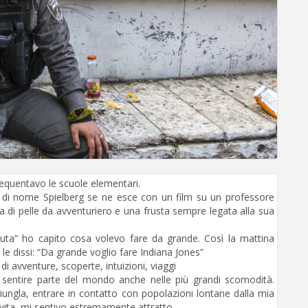
requentavo le scuole elementari.
no di nome Spielberg se ne esce con un film su un professore
 di pelle da avventuriero e una frusta sempre legata alla sua
rduta” ho capito cosa volevo fare da grande. Così la mattina
le dissi: “Da grande voglio fare Indiana Jones”
di avventure, scoperte, intuizioni, viaggi
fa sentire parte del mondo anche nelle più grandi scomodità.
iungla, entrare in contatto con popolazioni lontane dalla mia
i vita, mi sentivo estremamente attratto.