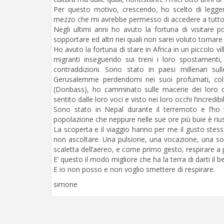
Per questo motivo, crescendo, ho scelto di leggere,
mezzo che mi avrebbe permesso di accedere a tutto 
Negli ultimi anni ho avuto la fortuna di visitare post
sopportare ed altri nei quali non sarei voluto tornar
Ho avuto la fortuna di stare in Africa in un piccolo vi
migranti inseguendo sui treni i loro spostamenti
contraddizioni. Sono stato in paesi millenari s
Gerusalemme perdendomi nei suoi profumati, color
(Donbass), ho camminato sulle macerie dei loro qua
sentito dalle loro voci e visto nei loro occhi l’incredi
Sono stato in Nepal durante il terremoto e l’ho 
popolazione che neppure nelle sue ore più buie è rius
La scoperta e il viaggio hanno per me il gusto stes
non ascoltare. Una pulsione, una vocazione, una sort
scaletta dell’aereo, e come primo gesto, respirare a 
E’ questo il modo migliore che ha la terra di darti il 
E io non posso e non voglio smettere di respirare.
simone