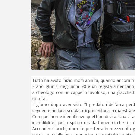
Tutto ha avuto inizio molti anni fa, quando ancora f
Erano gli inizi degli anni ’90 e un regista america
archeologo con un cappello favoloso, una giacchetta
cintura.
Il giorno dopo aver visto “I predatori dell’arca pe
seguente andai a scuola, mi presentai alla maestra e 
Con quel nome identificavo quel tipo di vita. Una vita 
incredibili e quello spirito di adattamento che ti 
Accendere fuochi, dormire per terra in mezzo alla g
cultura ma dalle quali, nonostante i miei otto anni d