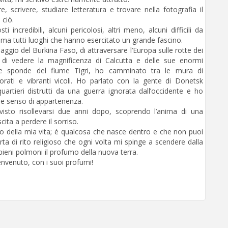
 scrivere, studiare letteratura e trovare nella fotografia il
ciò.
i incredibili, alcuni pericolosi, altri meno, alcuni difficili da
e ma tutti luoghi che hanno esercitato un grande fascino.
llaggio del Burkina Faso, di attraversare l’Europa sulle rotte dei
, di vedere la magnificenza di Calcutta e delle sue enormi
ulle sponde del fiume Tigri, ho camminato tra le mura di
ati e vibranti vicoli. Ho parlato con la gente di Donetsk
rtieri distrutti da una guerra ignorata dall’occidente e ho
bile senso di appartenenza.
visto risollevarsi due anni dopo, scoprendo l’anima di una
cita a perdere il sorriso.
so della mia vita; é qualcosa che nasce dentro e che non puoi
a di rito religioso che ogni volta mi spinge a scendere dalla
pieni polmoni il profumo della nuova terra.
benvenuto, con i suoi profumi!