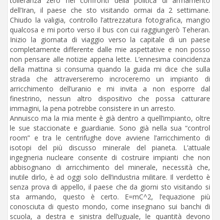
tolleranza zero nei confronti della politica di armamento
dell’Iran, il paese che sto visitando ormai da 2 settimane.
Chiudo la valigia, controllo l’attrezzatura fotografica, mangio
qualcosa e mi porto verso il bus con cui raggiungerò Teheran.
Inizio la giornata di viaggio verso la capitale di un paese
completamente differente dalle mie aspettative e non posso
non pensare alle notizie appena lette. L’ennesima coincidenza
della mattina si consuma quando la guida mi dice che sulla
strada che attraverseremo incroceremo un impianto di
arricchimento dell’uranio e mi invita a non esporre dal
finestrino, nessun altro dispositivo che possa catturare
immagini, la pena potrebbe consistere in un arresto.
Annuisco ma la mia mente è già dentro a quell’impianto, oltre
le sue staccionate e guardianie. Sono già nella sua “control
room” e tra le centrifughe dove avviene l’arricchimento di
isotopi del più discusso minerale del pianeta. L’attuale
ingegneria nucleare consente di costruire impianti che non
abbisognano di arricchimento del minerale, necessità che,
inutile dirlo, è ad oggi solo dell’industria militare. Il verdetto è
senza prova di appello, il paese che da giorni sto visitando si
sta armando, questo è certo. E=mC^2, l’equazione più
conosciuta di questo mondo, come insegnano sui banchi di
scuola, a destra e sinistra dell’uguale, le quantità devono