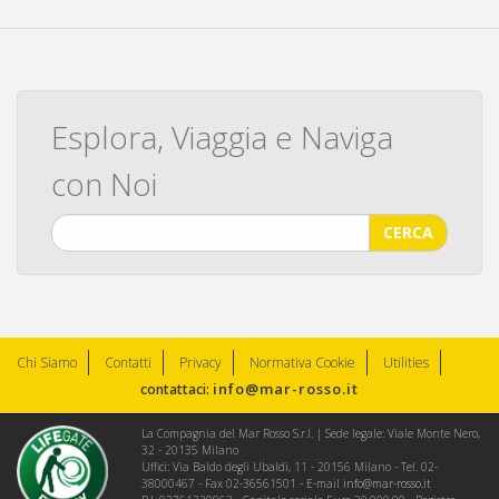
Esplora, Viaggia e Naviga
con Noi
CERCA
Chi Siamo
Contatti
Privacy
Normativa Cookie
Utilities
info@mar-rosso.it
contattaci:
La Compagnia del Mar Rosso S.r.l. | Sede legale: Viale Monte Nero,
32 - 20135 Milano
Uffici: Via Baldo degli Ubaldi, 11 - 20156 Milano - Tel. 02-
38000467 - Fax 02-36561501 - E-mail
info@mar-rosso.it