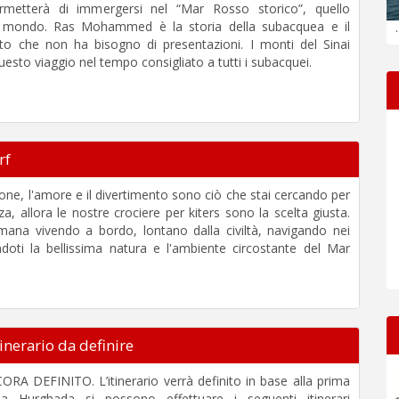
rmetterà di immergersi nel “Mar Rosso storico”, quello
il mondo. Ras Mohammed è la storia della subacquea e il
.
tto che non ha bisogno di presentazioni. I monti del Sinai
esto viaggio nel tempo consigliato a tutti i subacquei.
rf
ione, l'amore e il divertimento sono ciò che stai cercando per
a, allora le nostre crociere per kiters sono la scelta giusta.
imana vivendo a bordo, lontano dalla civiltà, navigando nei
ndoti la bellissima natura e l'ambiente circostante del Mar
erario da definire
 DEFINITO. L’itinerario verrà definito in base alla prima
da Hurghada si possono effettuare i seguenti itinerari