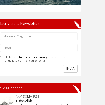
...
Iscriviti alla Newsletter
Ho letto
l'informativa sulla privacy
e acconsento
all'utilizzo dei miei dati personali
INVIA
"Le Rubriche"
NAVI SOMMERSE
Hebat Allah
Per la prima volta un relitto viene affondato