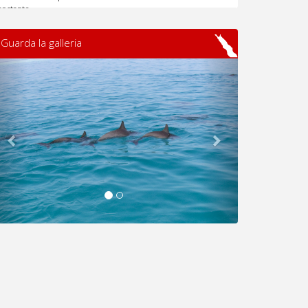
costante. ....
Guarda la galleria
Previous
Next