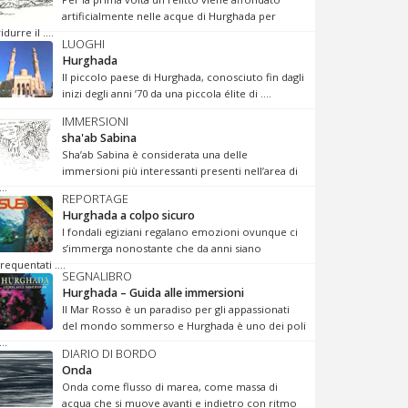
artificialmente nelle acque di Hurghada per
ridurre il ....
LUOGHI
Hurghada
Il piccolo paese di Hurghada, conosciuto fin dagli
inizi degli anni ’70 da una piccola élite di ....
IMMERSIONI
sha'ab Sabina
Sha’ab Sabina è considerata una delle
immersioni più interessanti presenti nell’area di
...
REPORTAGE
Hurghada a colpo sicuro
I fondali egiziani regalano emozioni ovunque ci
s’immerga nonostante che da anni siano
frequentati ....
SEGNALIBRO
Hurghada – Guida alle immersioni
Il Mar Rosso è un paradiso per gli appassionati
del mondo sommerso e Hurghada è uno dei poli
...
DIARIO DI BORDO
Onda
Onda come flusso di marea, come massa di
acqua che si muove avanti e indietro con ritmo