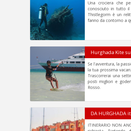
Una crociera che pe
conosciuto in tutto 
Thistlegorm è un reli
fanno da contorno a qu
Hurghada Kite su
Se l'avventura, la pass
la tua prossima vacanz
Trascorrerai una sett
posti migliori e gode
Rosso.
DA HURGHADA itin
ITINERARIO NON ANCORA
richiesta. Partendo 