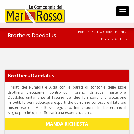
Toggl
navig
Home
EGITTO Crociere Parchi
Brothers Daedalus
Brothers Daedalus
Brothers Daedalus
I relitti del Numidia e Aida con le pareti di gorgonie delle isole
Brothers'. L'eccitante incontro con i branchi di squali martello a
Daedalus unitamente al fascino dei due fari sono una occasione
irripetibile per i subacquei esperti che vorranno conoscere il lato più
misterioso del Mar Rosso egiziano. Immersioni che lasceranno il
segno perché ogni tuffo sarà una esperienza unica.
MANDA RICHIESTA