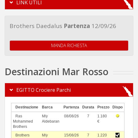
LINK UTILI
Brothers Daedalus
Partenza
12/09/26
MANDA RICHIESTA
Destinazioni Mar Rosso
EGITTO Crociere Parchi
Destinazione
Barca
Partenza
Durata
Prezzo
Dispo
Ras
M/y
08/08/26
7
1.180
Mohammed
Aldebaran
€
Brothers
Brothers
M/y
15/08/26
7
1.220