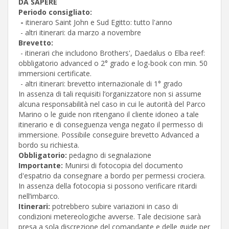
DA SAPERE
Periodo consigliato:
-
itineraro Saint John e Sud Egitto: tutto l'anno
- altri itinerari: da marzo a novembre
Brevetto:
- itinerari che includono Brothers', Daedalus o Elba reef:
obbligatorio advanced o 2° grado e log-book con min. 50
immersioni certificate.
- altri itinerari: brevetto internazionale di 1° grado
In assenza di tali requisiti l’organizzatore non si assume
alcuna responsabilità nel caso in cui le autorità del Parco
Marino o le guide non ritengano il cliente idoneo a tale
itinerario e di conseguenza venga negato il permesso di
immersione. Possibile conseguire brevetto Advanced a
bordo su richiesta.
Obbligatorio:
pedagno di segnalazione
Importante:
Munirsi di fotocopia del documento
d'espatrio da consegnare a bordo per permessi crociera.
In assenza della fotocopia si possono verificare ritardi
nell’imbarco.
Itinerari:
potrebbero subire variazioni in caso di
condizioni metereologiche avverse. Tale decisione sarà
presa a sola discrezione del comandante e delle guide per