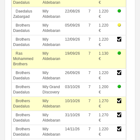
Daedalus
Aldebaran
€
Daedalus
M/y
22/08/26
7
1.220
Zabargad
Aldebaran
€
Brothers
M/y
05/09/26
7
1.220
Daedalus
Aldebaran
€
Brothers
M/y
12/09/26
7
1.220
Daedalus
Aldebaran
€
Ras
M/y
19/09/26
7
1.130
Mohammed
Aldebaran
€
Brothers
Brothers
M/y
26/09/26
7
1.220
Daedalus
Aldebaran
€
Brothers
M/y Grand
03/10/26
7
1.200
Daedalus
Discovery
€
Brothers
M/y
10/10/26
7
1.270
Daedalus
Aldebaran
€
Brothers
M/y
31/10/26
7
1.270
Daedalus
Aldebaran
€
Brothers
M/y
14/11/26
7
1.220
Daedalus
Aldebaran
€