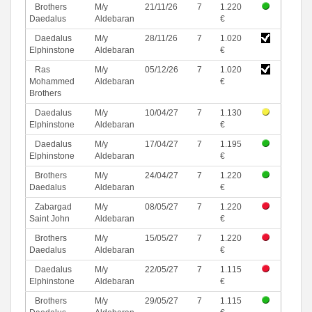
Brothers
M/y
21/11/26
7
1.220
Daedalus
Aldebaran
€
Daedalus
M/y
28/11/26
7
1.020
Elphinstone
Aldebaran
€
Ras
M/y
05/12/26
7
1.020
Mohammed
Aldebaran
€
Brothers
Daedalus
M/y
10/04/27
7
1.130
Elphinstone
Aldebaran
€
Daedalus
M/y
17/04/27
7
1.195
Elphinstone
Aldebaran
€
Brothers
M/y
24/04/27
7
1.220
Daedalus
Aldebaran
€
Zabargad
M/y
08/05/27
7
1.220
Saint John
Aldebaran
€
Brothers
M/y
15/05/27
7
1.220
Daedalus
Aldebaran
€
Daedalus
M/y
22/05/27
7
1.115
Elphinstone
Aldebaran
€
Brothers
M/y
29/05/27
7
1.115