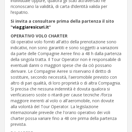
individuale oppure, qualora gli Stati attraversati ne
riconoscano la validità, di carta d’identità valida per
l’espatrio.
Si invita a consultare prima della partenza il sito
"
viaggiaresicuri.it
"
OPERATIVO VOLO CHARTER
Gli operativi volo forniti all'atto della prenotazione sono
indicativi, non sono garantiti e sono soggetti a variazioni
da parte delle Compagnie Aeree fino a 48 h dalla partenza
della singola tratta. Il Tour Operator non è responsabile di
eventuali danni o maggiori spese che da ciò possano
derivare. Le Compagnie Aeree si riservano il diritto di
sostituire, secondo necessità, l'aeromobile previsto con
altro di pari qualità, di loro proprietà o di altra Compagnia.
Si precisa che nessuna indennità è dovuta qualora si
verificassero soste o ritardi per cause tecniche /forza
maggiore inerenti al volo o all'aeromobile, non dovute
alla volontà del Tour Operator. La legislazione
internazionale prevede che l'orario operativo dei voli
charter possa variare fino a 48 ore prima della partenza
prevista.