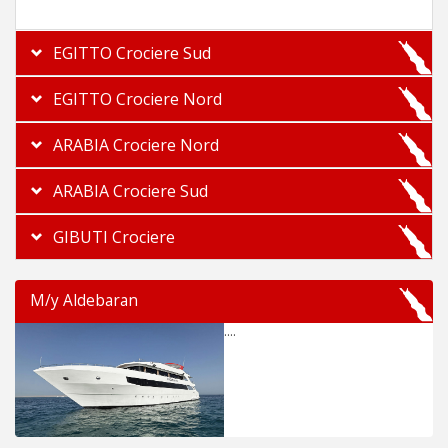
EGITTO Crociere Sud
EGITTO Crociere Nord
ARABIA Crociere Nord
ARABIA Crociere Sud
GIBUTI Crociere
M/y Aldebaran
....