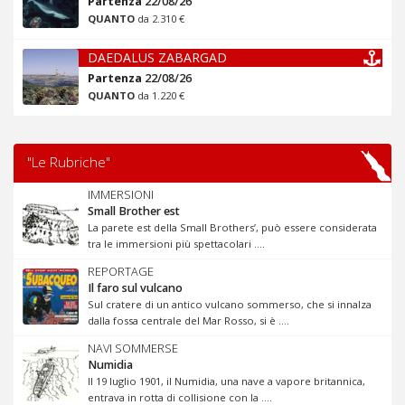
Partenza
22/08/26
QUANTO
da 2.310 €
DAEDALUS ZABARGAD
Partenza
22/08/26
QUANTO
da 1.220 €
"Le Rubriche"
IMMERSIONI
Small Brother est
La parete est della Small Brothers’, può essere considerata
tra le immersioni più spettacolari ....
REPORTAGE
Il faro sul vulcano
Sul cratere di un antico vulcano sommerso, che si innalza
dalla fossa centrale del Mar Rosso, si è ....
NAVI SOMMERSE
Numidia
Il 19 luglio 1901, il Numidia, una nave a vapore britannica,
entrava in rotta di collisione con la ....