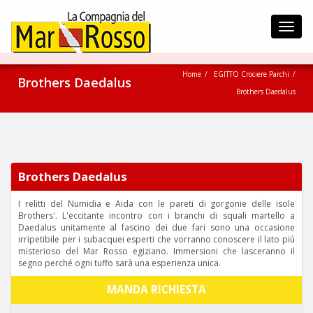
Toggl
navig
Home
EGITTO Crociere Parchi
Brothers Daedalus
Brothers Daedalus
Brothers Daedalus
I relitti del Numidia e Aida con le pareti di gorgonie delle isole
Brothers'. L'eccitante incontro con i branchi di squali martello a
Daedalus unitamente al fascino dei due fari sono una occasione
irripetibile per i subacquei esperti che vorranno conoscere il lato più
misterioso del Mar Rosso egiziano. Immersioni che lasceranno il
segno perché ogni tuffo sarà una esperienza unica.
MANDA RICHIESTA