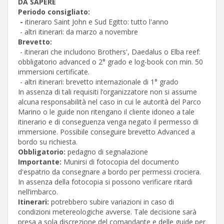
DA SAPERE
Periodo consigliato:
-
itineraro Saint John e Sud Egitto: tutto l'anno
- altri itinerari: da marzo a novembre
Brevetto:
- itinerari che includono Brothers', Daedalus o Elba reef:
obbligatorio advanced o 2° grado e log-book con min. 50
immersioni certificate.
- altri itinerari: brevetto internazionale di 1° grado
In assenza di tali requisiti l’organizzatore non si assume
alcuna responsabilità nel caso in cui le autorità del Parco
Marino o le guide non ritengano il cliente idoneo a tale
itinerario e di conseguenza venga negato il permesso di
immersione. Possibile conseguire brevetto Advanced a
bordo su richiesta.
Obbligatorio:
pedagno di segnalazione
Importante:
Munirsi di fotocopia del documento
d'espatrio da consegnare a bordo per permessi crociera.
In assenza della fotocopia si possono verificare ritardi
nell’imbarco.
Itinerari:
potrebbero subire variazioni in caso di
condizioni metereologiche avverse. Tale decisione sarà
presa a sola discrezione del comandante e delle guide per