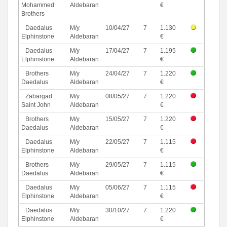
Mohammed
Aldebaran
€
Brothers
Daedalus
M/y
10/04/27
7
1.130
Elphinstone
Aldebaran
€
Daedalus
M/y
17/04/27
7
1.195
Elphinstone
Aldebaran
€
Brothers
M/y
24/04/27
7
1.220
Daedalus
Aldebaran
€
Zabargad
M/y
08/05/27
7
1.220
Saint John
Aldebaran
€
Brothers
M/y
15/05/27
7
1.220
Daedalus
Aldebaran
€
Daedalus
M/y
22/05/27
7
1.115
Elphinstone
Aldebaran
€
Brothers
M/y
29/05/27
7
1.115
Daedalus
Aldebaran
€
Daedalus
M/y
05/06/27
7
1.115
Elphinstone
Aldebaran
€
Daedalus
M/y
30/10/27
7
1.220
Elphinstone
Aldebaran
€