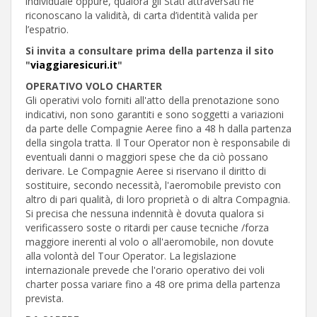
individuale oppure, qualora gli Stati attraversati ne
riconoscano la validità, di carta d’identità valida per
l’espatrio.
Si invita a consultare prima della partenza il sito
"
viaggiaresicuri.it
"
OPERATIVO VOLO CHARTER
Gli operativi volo forniti all'atto della prenotazione sono
indicativi, non sono garantiti e sono soggetti a variazioni
da parte delle Compagnie Aeree fino a 48 h dalla partenza
della singola tratta. Il Tour Operator non è responsabile di
eventuali danni o maggiori spese che da ciò possano
derivare. Le Compagnie Aeree si riservano il diritto di
sostituire, secondo necessità, l'aeromobile previsto con
altro di pari qualità, di loro proprietà o di altra Compagnia.
Si precisa che nessuna indennità è dovuta qualora si
verificassero soste o ritardi per cause tecniche /forza
maggiore inerenti al volo o all'aeromobile, non dovute
alla volontà del Tour Operator. La legislazione
internazionale prevede che l'orario operativo dei voli
charter possa variare fino a 48 ore prima della partenza
prevista.