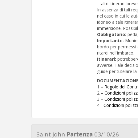
- altri itinerari: bre
In assenza di tali re
nel caso in cui le au
idoneo a tale itiner
immersione. Possibil
Obbligatorio:
peda
Importante:
Munirs
bordo per permessi c
ritardi nell’imbarco.
Itinerari:
potrebbero
avverse. Tale decisi
guide per tutelare la
DOCUMENTAZION
1 –
Regole del Contr
2 –
Condizioni poliz
3 –
Condizioni poli
4 -
Condizioni poliz
Saint John
Partenza
03/10/26