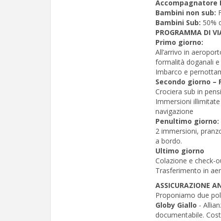
Accompagnatore 
Bambini non sub:
Bambini Sub:
50% q
PROGRAMMA DI VI
Primo giorno:
All’arrivo in aeropo
formalità doganali e
Imbarco e pernotta
Secondo giorno – 
Crociera sub in pen
Immersioni illimitate
navigazione
Penultimo giorno:
2 immersioni, pranz
a bordo.
Ultimo giorno
Colazione e check-ou
Trasferimento in aero
ASSICURAZIONE 
Proponiamo due poliz
Globy Giallo
- Allia
documentabile. Cost