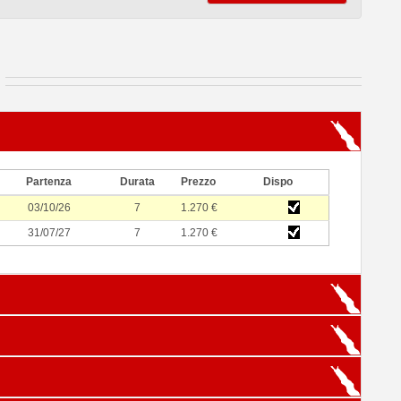
Partenza
Durata
Prezzo
Dispo
03/10/26
7
1.270 €
31/07/27
7
1.270 €