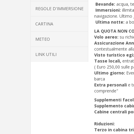
Bevande:
acqua, te
REGOLE D'IMMERSIONE
Immersioni:
illimi
navigazione. Ultimo
Ultima notte:
a b
CARTINA
LA QUOTA NON C
Volo aereo:
su rich
METEO
Assicurazione Ann
contestualmente all
LINK UTILI
Visto turistico eg
Tasse locali,
entrat
( Euro 250,00 sulle 
Ultimo giorno:
Even
barca
Extra personali
e t
comprende"
Supplementi facolt
Supplemento cabin
Cabine centrali po
Riduzioni:
Terzo in cabina tri