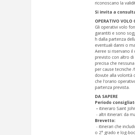
riconoscano la validit
Si invita a consult
OPERATIVO VOLO 
Gli operativi volo fo
garantiti e sono sog
h dalla partenza dell
eventuali danni o m
Aeree si riservano il
previsto con altro di
precisa che nessuna 
per cause tecniche /
dovute alla volontà 
che l'orario operativ
partenza prevista.
DA SAPERE
Periodo consigliat
-
itineraro Saint Joh
- altri itinerari: da
Brevetto:
- itinerari che incl
o 2° grado e log-boo