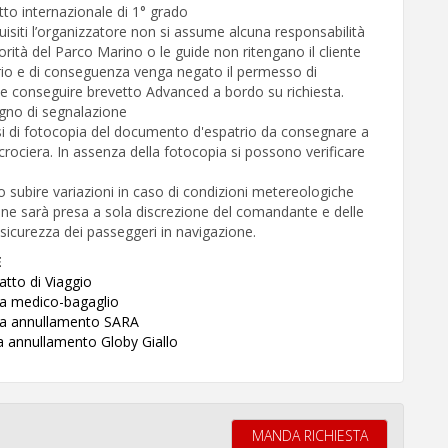
vetto internazionale di 1° grado
quisiti l’organizzatore non si assume alcuna responsabilità
torità del Parco Marino o le guide non ritengano il cliente
ario e di conseguenza venga negato il permesso di
e conseguire brevetto Advanced a bordo su richiesta.
gno di segnalazione
i di fotocopia del documento d'espatrio da consegnare a
rociera. In assenza della fotocopia si possono verificare
 subire variazioni in caso di condizioni metereologiche
one sarà presa a sola discrezione del comandante e delle
 sicurezza dei passeggeri in navigazione.
E
atto di Viaggio
za medico-bagaglio
zza annullamento SARA
za annullamento Globy Giallo
MANDA RICHIESTA