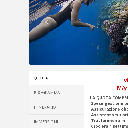
QUOTA
V
M/y 
PROGRAMMA
LA QUOTA COMPR
Spese gestione pr
ITINERARIO
Assicurazione obb
Assistenza turisti
Trasferimenti in 
IMMERSIONI
Crociera 1 setti