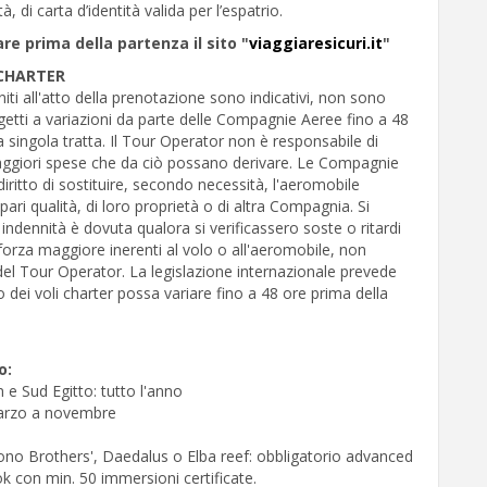
à, di carta d’identità valida per l’espatrio.
are prima della partenza il sito "
viaggiaresicuri.it
"
CHARTER
rniti all'atto della prenotazione sono indicativi, non sono
getti a variazioni da parte delle Compagnie Aeree fino a 48
a singola tratta. Il Tour Operator non è responsabile di
aggiori spese che da ciò possano derivare. Le Compagnie
 diritto di sostituire, secondo necessità, l'aeromobile
 pari qualità, di loro proprietà o di altra Compagnia. Si
indennità è dovuta qualora si verificassero soste o ritardi
forza maggiore inerenti al volo o all'aeromobile, non
del Tour Operator. La legislazione internazionale prevede
o dei voli charter possa variare fino a 48 ore prima della
o:
n e Sud Egitto: tutto l'anno
 marzo a novembre
udono Brothers', Daedalus o Elba reef: obbligatorio advanced
k con min. 50 immersioni certificate.