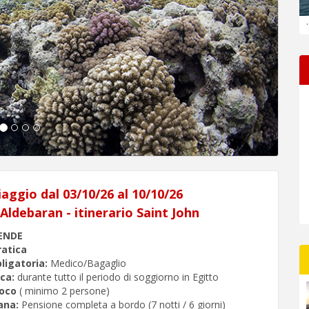
.
iaggio dal 03/10/26 al 10/10/26
Aldebaran - itinerario Saint John
ENDE
atica
ligatoria:
Medico/Bagaglio
ca:
durante tutto il periodo di soggiorno in Egitto
loco
( minimo 2 persone)
mana:
Pensione completa a bordo (7 notti / 6 giorni)