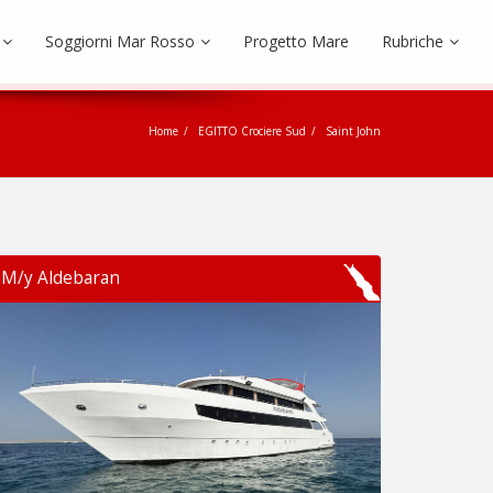
Soggiorni Mar Rosso
Progetto Mare
Rubriche
Home
EGITTO Crociere Sud
Saint John
M/y Aldebaran