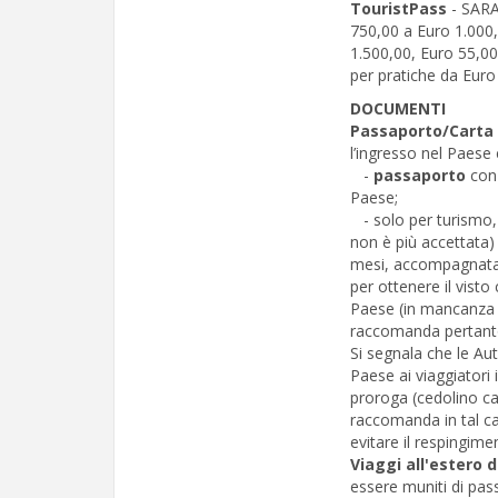
TouristPass
- SARA
750,00 a Euro 1.000,
1.500,00, Euro 55,00
per pratiche da Euro
DOCUMENTI
Passaporto/Carta 
l’ingresso nel Paese
-
passaporto
con 
Paese;
- solo per turismo
non è più accettata) 
mesi, accompagnata 
per ottenere il visto c
Paese (in mancanza de
raccomanda pertanto d
Si segnala che le Au
Paese ai viaggiatori 
proroga (cedolino ca
raccomanda in tal ca
evitare il respingimen
Viaggi all'estero d
essere muniti di pass