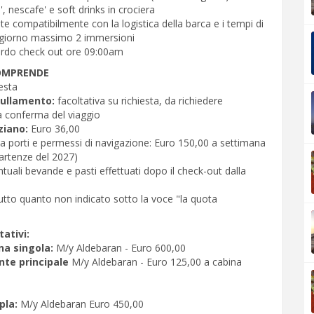
', nescafe' e soft drinks in crociera
tate compatibilmente con la logistica della barca e i tempi di
 giorno massimo 2 immersioni
ordo check out ore 09:00am
OMPRENDE
iesta
ullamento:
facoltativa su richiesta, da richiedere
a conferma del viaggio
iziano:
Euro 36,00
a porti e permessi di navigazione: Euro 150,00 a settimana
partenze del 2027)
tuali bevande e pasti effettuati dopo il check-out dalla
utto quanto non indicato sotto la voce "la quota
ativi:
a singola:
M/y Aldebaran - Euro 600,00
nte principale
M/y Aldebaran - Euro 125,00 a cabina
pla:
M/y Aldebaran Euro 450,00