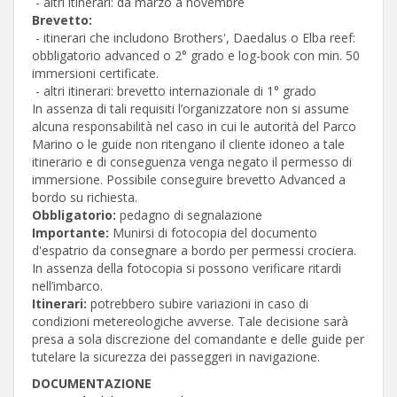
- altri itinerari: da marzo a novembre
Brevetto:
- itinerari che includono Brothers', Daedalus o Elba reef:
obbligatorio advanced o 2° grado e log-book con min. 50
immersioni certificate.
- altri itinerari: brevetto internazionale di 1° grado
In assenza di tali requisiti l’organizzatore non si assume
alcuna responsabilità nel caso in cui le autorità del Parco
Marino o le guide non ritengano il cliente idoneo a tale
itinerario e di conseguenza venga negato il permesso di
immersione. Possibile conseguire brevetto Advanced a
bordo su richiesta.
Obbligatorio:
pedagno di segnalazione
Importante:
Munirsi di fotocopia del documento
d'espatrio da consegnare a bordo per permessi crociera.
In assenza della fotocopia si possono verificare ritardi
nell’imbarco.
Itinerari:
potrebbero subire variazioni in caso di
condizioni metereologiche avverse. Tale decisione sarà
presa a sola discrezione del comandante e delle guide per
tutelare la sicurezza dei passeggeri in navigazione.
DOCUMENTAZIONE