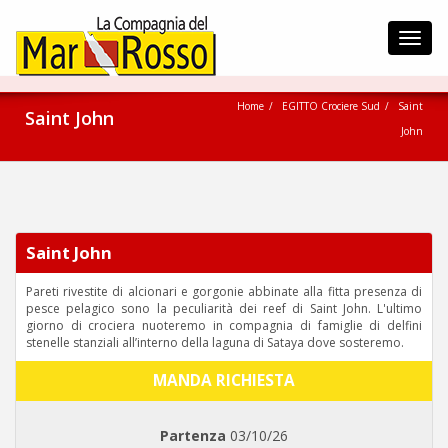
Toggl
navig
Home
EGITTO Crociere Sud
Saint
Saint John
John
Saint John
Pareti rivestite di alcionari e gorgonie abbinate alla fitta presenza di
pesce pelagico sono la peculiarità dei reef di Saint John. L'ultimo
giorno di crociera nuoteremo in compagnia di famiglie di delfini
stenelle stanziali all’interno della laguna di Sataya dove sosteremo.
MANDA RICHIESTA
Partenza
03/10/26