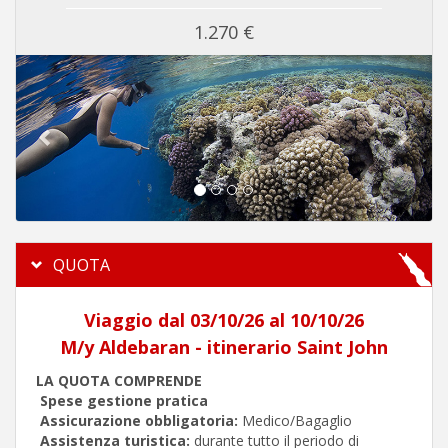
1.270 €
Previous
Next
QUOTA
Viaggio dal 03/10/26 al 10/10/26
M/y Aldebaran - itinerario Saint John
LA QUOTA COMPRENDE
Spese gestione pratica
Assicurazione obbligatoria:
Medico/Bagaglio
Assistenza turistica:
durante tutto il periodo di