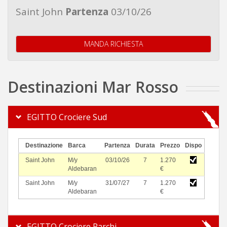
Saint John
Partenza
03/10/26
MANDA RICHIESTA
Destinazioni Mar Rosso
EGITTO Crociere Sud
Destinazione
Barca
Partenza
Durata
Prezzo
Dispo
Saint John
M/y
03/10/26
7
1.270
Aldebaran
€
Saint John
M/y
31/07/27
7
1.270
Aldebaran
€
EGITTO Crociere Parchi