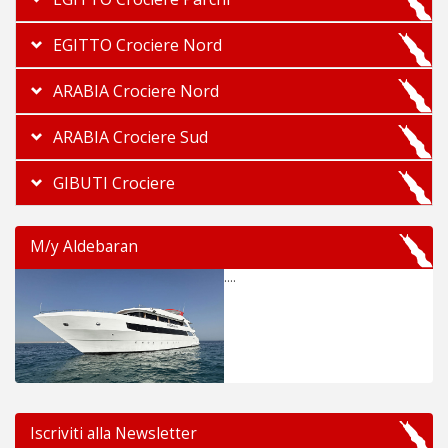
EGITTO Crociere Nord
ARABIA Crociere Nord
ARABIA Crociere Sud
GIBUTI Crociere
M/y Aldebaran
....
Iscriviti alla Newsletter