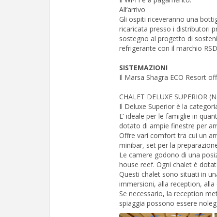
All’arrivo
Gli ospiti riceveranno una bott
ricaricata presso i distributori p
sostegno al progetto di sostenib
refrigerante con il marchio RSD
SISTEMAZIONI
Il Marsa Shagra ECO Resort offre
CHALET DELUXE SUPERIOR (No
Il Deluxe Superior è la categori
E’ ideale per le famiglie in qu
dotato di ampie finestre per am
Offre vari comfort tra cui un a
minibar, set per la preparazione
Le camere godono di una posizio
house reef. Ogni chalet è dotat
Questi chalet sono situati in un
immersioni, alla reception, alla 
Se necessario, la reception mett
spiaggia possono essere noleggi