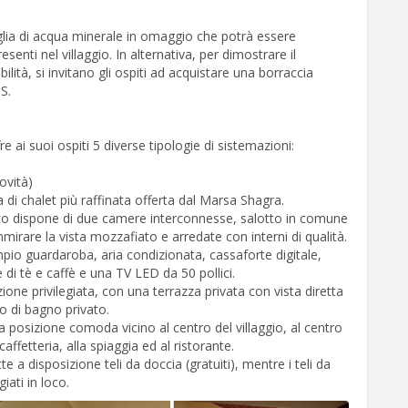
iglia di acqua minerale in omaggio che potrà essere
resenti nel villaggio. In alternativa, per dimostrare il
ilità, si invitano gli ospiti ad acquistare una borraccia
S.
 ai suoi ospiti 5 diverse tipologie di sistemazioni:
vità)
a di chalet più raffinata offerta dal Marsa Shagra.
anto dispone di due camere interconnesse, salotto in comune
mirare la vista mozzafiato e arredate con interni di qualità.
mpio guardaroba, aria condizionata, cassaforte digitale,
 di tè e caffè e una TV LED da 50 pollici.
ne privilegiata, con una terrazza privata con vista diretta
o di bagno privato.
a posizione comoda vicino al centro del villaggio, al centro
caffetteria, alla spiaggia ed al ristorante.
e a disposizione teli da doccia (gratuiti), mentre i teli da
ati in loco.