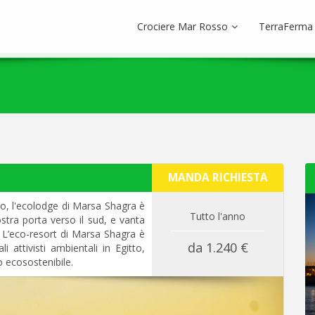
Crociere Mar Rosso
TerraFerma
MANDA RICHIESTA
o, l'ecolodge di Marsa Shagra è
Tutto l'anno
ostra porta verso il sud, e vanta
e. L’eco-resort di Marsa Shagra è
da 1.240 €
 attivisti ambientali in Egitto,
o ecosostenibile.