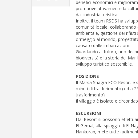
benefici economici e migliorame
promuove attivamente la cultu
dall'industria turistica.
Inoltre, il team RSDS ha svilup
comunità locale, collaborando c
ambientale, gestione dei rifiuti 
ormeggio al mondo, progettato 
causato dalle imbarcazioni.
Guardando al futuro, uno dei pri
biodiversità e la storia del M
sviluppo turistico sostenibile.
POSIZIONE
Il Marsa Shagra ECO Resort è s
minuti di trasferimento) ed a 2
trasferimento).
Il villaggio è isolato e circond
ESCURSIONI
Dal Resort si possono effettuar
El Gemal, alla spiaggia di El Na
Hankorab, mete tutte facilmente