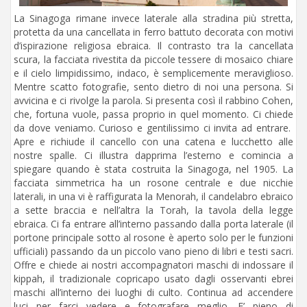
La Sinagoga rimane invece laterale alla stradina più stretta,
protetta da una cancellata in ferro battuto decorata con motivi
d’ispirazione religiosa ebraica. Il contrasto tra la cancellata
scura, la facciata rivestita da piccole tessere di mosaico chiare
e il cielo limpidissimo, indaco, è semplicemente meraviglioso.
Mentre scatto fotografie, sento dietro di noi una persona. Si
avvicina e ci rivolge la parola. Si presenta così il rabbino Cohen,
che, fortuna vuole, passa proprio in quel momento. Ci chiede
da dove veniamo. Curioso e gentilissimo ci invita ad entrare.
Apre e richiude il cancello con una catena e lucchetto alle
nostre spalle. Ci illustra dapprima l’esterno e comincia a
spiegare quando è stata costruita la Sinagoga, nel 1905. La
facciata simmetrica ha un rosone centrale e due nicchie
laterali, in una vi è raffigurata la Menorah, il candelabro ebraico
a sette braccia e nell’altra la Torah, la tavola della legge
ebraica. Ci fa entrare all’interno passando dalla porta laterale (il
portone principale sotto al rosone è aperto solo per le funzioni
ufficiali) passando da un piccolo vano pieno di libri e testi sacri.
Offre e chiede ai nostri accompagnatori maschi di indossare il
kippah, il tradizionale copricapo usato dagli osservanti ebrei
maschi all’interno dei luoghi di culto. Continua ad accendere
luci per farci vedere e fotografare meglio. E’ pieno di