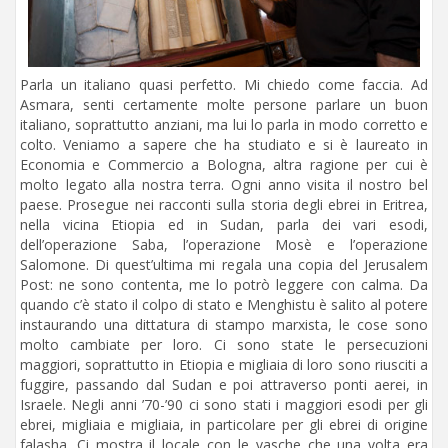
Parla un italiano quasi perfetto. Mi chiedo come faccia. Ad
Asmara, senti certamente molte persone parlare un buon
italiano, soprattutto anziani, ma lui lo parla in modo corretto e
colto. Veniamo a sapere che ha studiato e si è laureato in
Economia e Commercio a Bologna, altra ragione per cui è
molto legato alla nostra terra. Ogni anno visita il nostro bel
paese. Prosegue nei racconti sulla storia degli ebrei in Eritrea,
nella vicina Etiopia ed in Sudan, parla dei vari esodi,
dell’operazione Saba, l’operazione Mosè e l’operazione
Salomone. Di quest’ultima mi regala una copia del Jerusalem
Post: ne sono contenta, me lo potrò leggere con calma. Da
quando c’è stato il colpo di stato e Menghistu è salito al potere
instaurando una dittatura di stampo marxista, le cose sono
molto cambiate per loro. Ci sono state le persecuzioni
maggiori, soprattutto in Etiopia e migliaia di loro sono riusciti a
fuggire, passando dal Sudan e poi attraverso ponti aerei, in
Israele. Negli anni ’70-’90 ci sono stati i maggiori esodi per gli
ebrei, migliaia e migliaia, in particolare per gli ebrei di origine
falasha. Ci mostra il locale con le vasche che una volta era