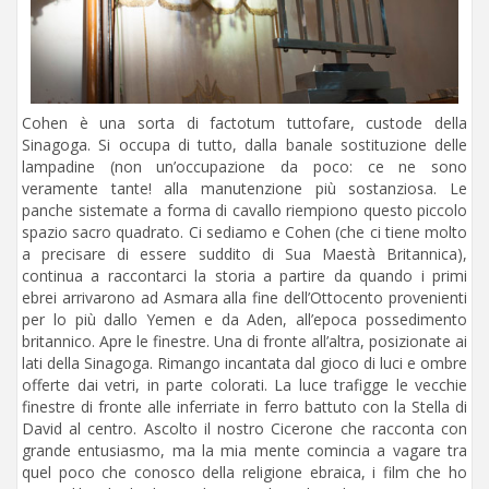
Cohen è una sorta di factotum tuttofare, custode della
Sinagoga. Si occupa di tutto, dalla banale sostituzione delle
lampadine (non un’occupazione da poco: ce ne sono
veramente tante! alla manutenzione più sostanziosa. Le
panche sistemate a forma di cavallo riempiono questo piccolo
spazio sacro quadrato. Ci sediamo e Cohen (che ci tiene molto
a precisare di essere suddito di Sua Maestà Britannica),
continua a raccontarci la storia a partire da quando i primi
ebrei arrivarono ad Asmara alla fine dell’Ottocento provenienti
per lo più dallo Yemen e da Aden, all’epoca possedimento
britannico. Apre le finestre. Una di fronte all’altra, posizionate ai
lati della Sinagoga. Rimango incantata dal gioco di luci e ombre
offerte dai vetri, in parte colorati. La luce trafigge le vecchie
finestre di fronte alle inferriate in ferro battuto con la Stella di
David al centro. Ascolto il nostro Cicerone che racconta con
grande entusiasmo, ma la mia mente comincia a vagare tra
quel poco che conosco della religione ebraica, i film che ho