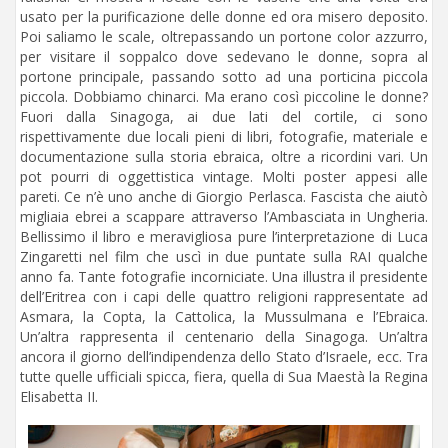
usato per la purificazione delle donne ed ora misero deposito.
Poi saliamo le scale, oltrepassando un portone color azzurro,
per visitare il soppalco dove sedevano le donne, sopra al
portone principale, passando sotto ad una porticina piccola
piccola. Dobbiamo chinarci. Ma erano così piccoline le donne?
Fuori dalla Sinagoga, ai due lati del cortile, ci sono
rispettivamente due locali pieni di libri, fotografie, materiale e
documentazione sulla storia ebraica, oltre a ricordini vari. Un
pot pourri di oggettistica vintage. Molti poster appesi alle
pareti. Ce n’è uno anche di Giorgio Perlasca. Fascista che aiutò
migliaia ebrei a scappare attraverso l’Ambasciata in Ungheria.
Bellissimo il libro e meravigliosa pure l’interpretazione di Luca
Zingaretti nel film che uscì in due puntate sulla RAI qualche
anno fa. Tante fotografie incorniciate. Una illustra il presidente
dell’Eritrea con i capi delle quattro religioni rappresentate ad
Asmara, la Copta, la Cattolica, la Mussulmana e l’Ebraica.
Un’altra rappresenta il centenario della Sinagoga. Un’altra
ancora il giorno dell’indipendenza dello Stato d’Israele, ecc. Tra
tutte quelle ufficiali spicca, fiera, quella di Sua Maestà la Regina
Elisabetta II.