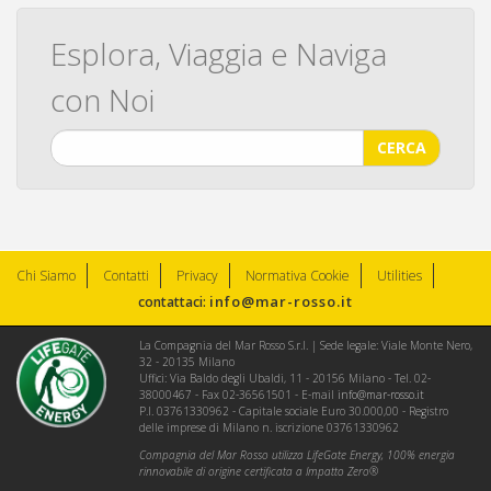
Esplora, Viaggia e Naviga
con Noi
CERCA
Chi Siamo
Contatti
Privacy
Normativa Cookie
Utilities
info@mar-rosso.it
contattaci:
La Compagnia del Mar Rosso S.r.l. | Sede legale: Viale Monte Nero,
32 - 20135 Milano
Uffici: Via Baldo degli Ubaldi, 11 - 20156 Milano - Tel. 02-
38000467 - Fax 02-36561501 - E-mail
info@mar-rosso.it
P.I. 03761330962 - Capitale sociale Euro 30.000,00 - Registro
delle imprese di Milano n. iscrizione 03761330962
Compagnia del Mar Rosso utilizza LifeGate Energy, 100% energia
rinnovabile di origine certificata a Impatto Zero®