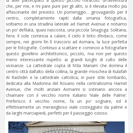
di aver partecipato a questo piccolo miracolo: un’avventura
che, per me, e mi pare pure per gli altri, si è rilevata molto più
affascinante del previsto. Un pomeriggio… girovagando per il
centro, completamente rapiti dalla smania fotografica,
voltiamo in una stradina laterale ad Harnet Avenue e notiamo
un po’ defilata, quasi nascosta, una piccola Sinagoga. Solitaria,
fiera. Il sole comincia a calare, il cielo è tinto d’indaco, come
sempre, nei giorni fin lì trascorsi ad Asmara, la luce perfetta
per le fotografie. Continuo a scattare e comincio a fotografare
questo gioiellino architettonico, piccolo, ma non per questo
meno interessante rispetto ai grandi luoghi di culto delle
vicinanze. La cattedrale copta di N’da Mariam che domina il
centro città dall’alto della collina, la grande moschea di Kulafah
Al Rashidin e la cattedrale cattolica, in pure stile lombardo,
dedicata alla Madonna del Rosario nella centralissima Harnet
Avenue, che molti anziani Asmarini si ostinano ancora a
chiamare con il vecchio nome italiano ‘Viale delle Palme’.
Preferisco il vecchio nome, fa un po’ sognare, ed è
effettivamente un meraviglioso viale costeggiato da palme e
da larghi marciapiedi, perfetti per il passeggio ozioso.