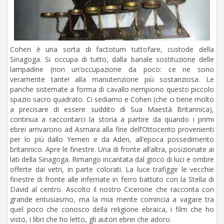
Cohen è una sorta di factotum tuttofare, custode della
Sinagoga. Si occupa di tutto, dalla banale sostituzione delle
lampadine (non un’occupazione da poco: ce ne sono
veramente tante! alla manutenzione più sostanziosa. Le
panche sistemate a forma di cavallo riempiono questo piccolo
spazio sacro quadrato. Ci sediamo e Cohen (che ci tiene molto
a precisare di essere suddito di Sua Maestà Britannica),
continua a raccontarci la storia a partire da quando i primi
ebrei arrivarono ad Asmara alla fine dell’Ottocento provenienti
per lo più dallo Yemen e da Aden, all’epoca possedimento
britannico. Apre le finestre. Una di fronte all’altra, posizionate ai
lati della Sinagoga. Rimango incantata dal gioco di luci e ombre
offerte dai vetri, in parte colorati. La luce trafigge le vecchie
finestre di fronte alle inferriate in ferro battuto con la Stella di
David al centro. Ascolto il nostro Cicerone che racconta con
grande entusiasmo, ma la mia mente comincia a vagare tra
quel poco che conosco della religione ebraica, i film che ho
visto, i libri che ho letto, gli autori ebrei che adoro.