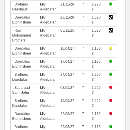
Brothers
M/y
21/11/26
7
1.220
Daedalus
Aldebaran
€
Daedalus
M/y
28/11/26
7
1.020
Elphinstone
Aldebaran
€
Ras
M/y
05/12/26
7
1.020
Mohammed
Aldebaran
€
Brothers
Daedalus
M/y
10/04/27
7
1.130
Elphinstone
Aldebaran
€
Daedalus
M/y
17/04/27
7
1.195
Elphinstone
Aldebaran
€
Brothers
M/y
24/04/27
7
1.220
Daedalus
Aldebaran
€
Zabargad
M/y
08/05/27
7
1.220
Saint John
Aldebaran
€
Brothers
M/y
15/05/27
7
1.220
Daedalus
Aldebaran
€
Daedalus
M/y
22/05/27
7
1.115
Elphinstone
Aldebaran
€
Brothers
M/y
29/05/27
7
1.115