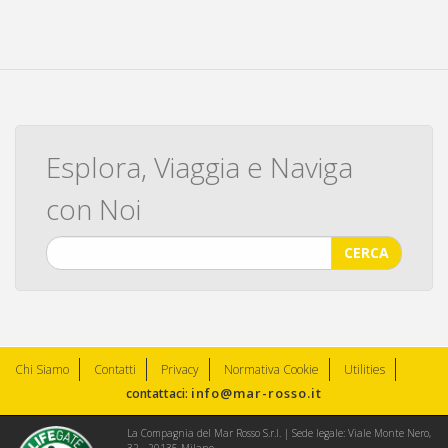
Esplora, Viaggia e Naviga
con Noi
CERCA
Chi Siamo
Contatti
Privacy
Normativa Cookie
Utilities
info@mar-rosso.it
contattaci:
La Compagnia del Mar Rosso S.r.l. | Sede legale: Viale Monte Nero,
32 - 20135 Milano