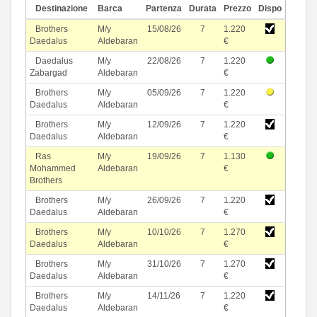
Destinazione
Barca
Partenza
Durata
Prezzo
Dispo
Brothers
M/y
15/08/26
7
1.220
Daedalus
Aldebaran
€
Daedalus
M/y
22/08/26
7
1.220
Zabargad
Aldebaran
€
Brothers
M/y
05/09/26
7
1.220
Daedalus
Aldebaran
€
Brothers
M/y
12/09/26
7
1.220
Daedalus
Aldebaran
€
Ras
M/y
19/09/26
7
1.130
Mohammed
Aldebaran
€
Brothers
Brothers
M/y
26/09/26
7
1.220
Daedalus
Aldebaran
€
Brothers
M/y
10/10/26
7
1.270
Daedalus
Aldebaran
€
Brothers
M/y
31/10/26
7
1.270
Daedalus
Aldebaran
€
Brothers
M/y
14/11/26
7
1.220
Daedalus
Aldebaran
€